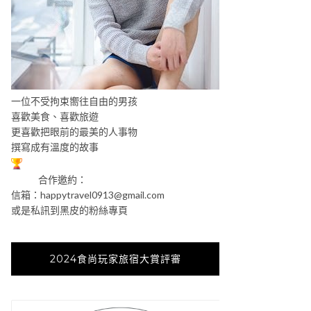
一位不受拘束嚮往自由的男孩
喜歡美食、喜歡旅遊
更喜歡把眼前的最美的人事物
撰寫成有溫度的故事
合作邀約：
信箱：
happytravel0913@gmail.com
或是私訊到黑皮的粉絲專頁
2024食尚玩家旅宿大賞評審