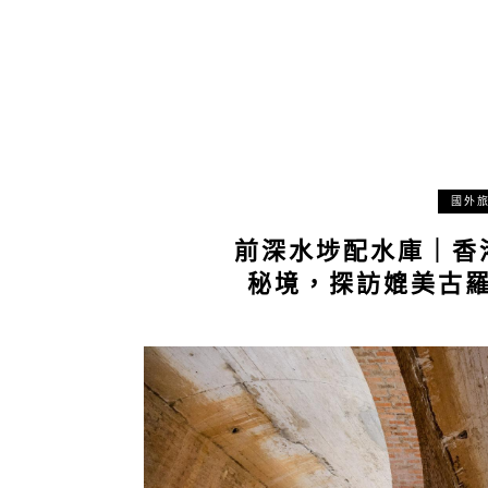
國外
前深水埗配水庫｜香
秘境，探訪媲美古