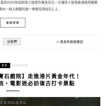
。直到2020年因拆除工程意外重見天日，才讓世人發現香港竟然藏著
內，映入眼簾的是一根根花崗岩石 […]…
繼續閱讀
黑皮的旅遊筆記
分享
由
2026-07-18
香港
寶石戲院】走進港片黃金年代！
院，電影迷必訪復古打卡景點