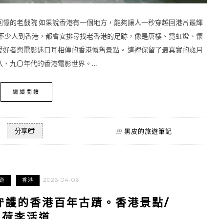
回憶的老戲院 如果說香港有一個地方，能夠讓人一秒穿越回港片最輝
年不少人到香港，都會安排尋找老香港的足跡，像是唐樓、霓虹燈、懷
愛好者與電影迷口耳相傳的香港懷舊景點。 這裡保留了最真實的歲月
八、九〇年代的香港電影世界。…
繼續閱讀
黑皮的旅遊筆記
分享
由
2026-04-06
遊
香港
守護的香港百年古蹟。香港景點/
荷李活道