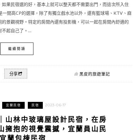
，如果民宿選的好，基本上就可以整天都不需要出門，而這次所入住
宿』就是一間高CP的選擇，除了有獨立戲水池以外，還有籃球場、KTV、麻
同的景觀視野。特定的房間內還有投影機，可以一起在房間內舒適的
對不起自己了。…
繼續閱讀
黑皮的旅遊筆記
分享
由
2023-06-17
宜蘭民宿
民宿
｜山林中玻璃屋設計民宿，在房
山擁抱的視覺震撼，宜蘭員山民
/宜蘭包棟民宿