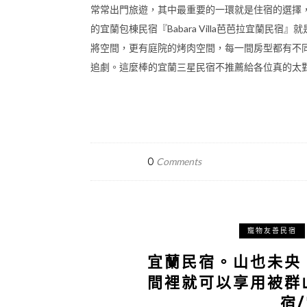
常常出門旅遊，其中最重要的一環就是住宿的選擇
的宜蘭包棟民宿『Babara Villa芭芭拉宜蘭民
將空間，更有庭院的烤肉空間，每一間房型都有不
追劇。這麼棒的宜蘭三星民宿不推薦給各位真的太
0
Comments
寵物友善民宿
宜蘭民宿。山也未央
間裡就可以享用被群
宿