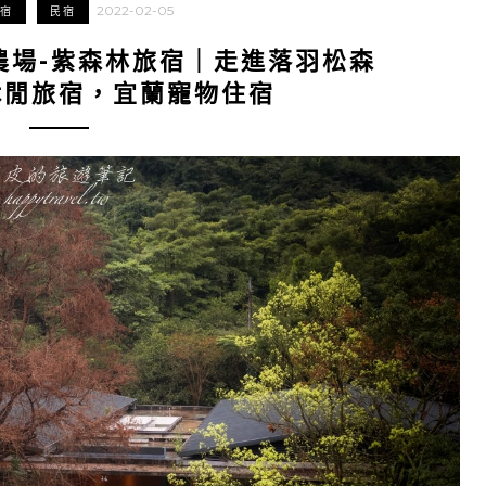
2022-02-05
宿
民宿
農場-紫森林旅宿｜走進落羽松森
休閒旅宿，宜蘭寵物住宿