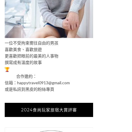
一位不受拘束嚮往自由的男孩
喜歡美食、喜歡旅遊
更喜歡把眼前的最美的人事物
撰寫成有溫度的故事
合作邀約：
信箱：
happytravel0913@gmail.com
或是私訊到黑皮的粉絲專頁
2024食尚玩家旅宿大賞評審