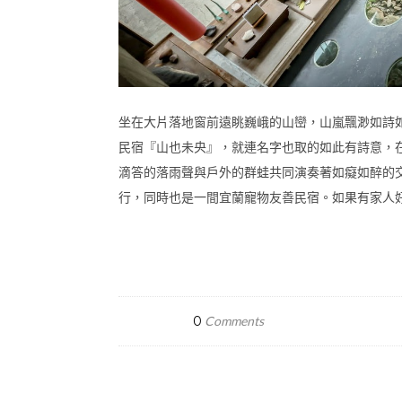
坐在大片落地窗前遠眺巍峨的山巒，山嵐飄渺如詩
民宿『山也未央』，就連名字也取的如此有詩意，
滴答的落雨聲與戶外的群蛙共同演奏著如癡如醉的
行，同時也是一間宜蘭寵物友善民宿。如果有家人好
0
Comments