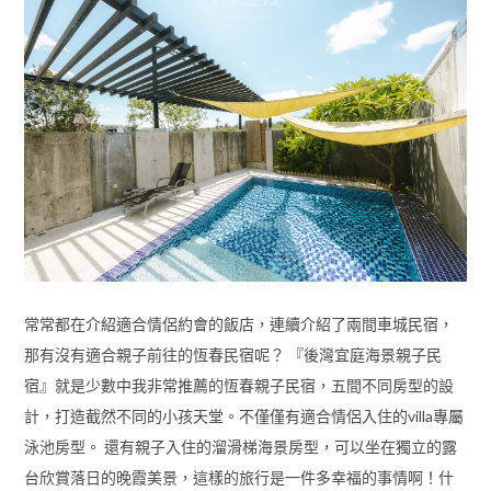
常常都在介紹適合情侶約會的飯店，連續介紹了兩間車城民宿，
那有沒有適合親子前往的恆春民宿呢？ 『後灣宜庭海景親子民
宿』就是少數中我非常推薦的恆春親子民宿，五間不同房型的設
計，打造截然不同的小孩天堂。不僅僅有適合情侶入住的villa專屬
泳池房型。 還有親子入住的溜滑梯海景房型，可以坐在獨立的露
台欣賞落日的晚霞美景，這樣的旅行是一件多幸福的事情啊！什