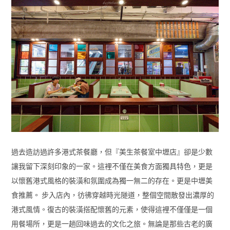
過去造訪過許多港式茶餐廳，但『美生茶餐室中壢店』卻是少數
讓我留下深刻印象的一家。這裡不僅在美食方面獨具特色，更是
以懷舊港式風格的裝潢和氛圍成為獨一無二的存在。更是中壢美
食推薦。 步入店內，彷彿穿越時光隧道，整個空間散發出濃厚的
港式風情。復古的裝潢搭配懷舊的元素，使得這裡不僅僅是一個
用餐場所，更是一趟回味過去的文化之旅。無論是那些古老的廣