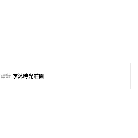
標籤
享沐時光莊園