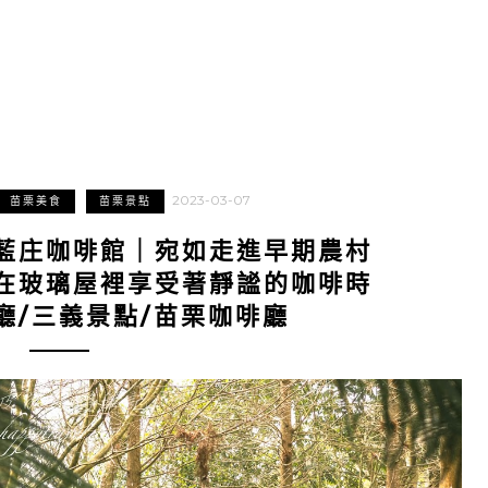
2023-03-07
苗栗美食
苗栗景點
藍庄咖啡館｜宛如走進早期農村
在玻璃屋裡享受著靜謐的咖啡時
廳/三義景點/苗栗咖啡廳