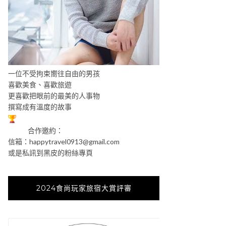
一位不受拘束嚮往自由的男孩
喜歡美食、喜歡旅遊
更喜歡把眼前的最美的人事物
撰寫成有溫度的故事
合作邀約：
信箱：
happytravel0913@gmail.com
或是私訊到黑皮的粉絲專頁
2024食尚玩家旅宿大賞評審