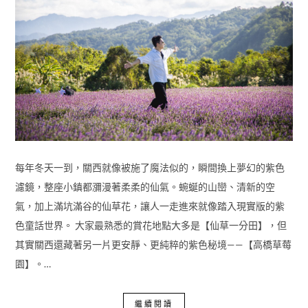
每年冬天一到，關西就像被施了魔法似的，瞬間換上夢幻的紫色
濾鏡，整座小鎮都瀰漫著柔柔的仙氣。蜿蜒的山巒、清新的空
氣，加上滿坑滿谷的仙草花，讓人一走進來就像踏入現實版的紫
色童話世界。 大家最熟悉的賞花地點大多是【仙草一分田】，但
其實關西還藏著另一片更安靜、更純粹的紫色秘境——【高橋草莓
園】。…
繼續閱讀