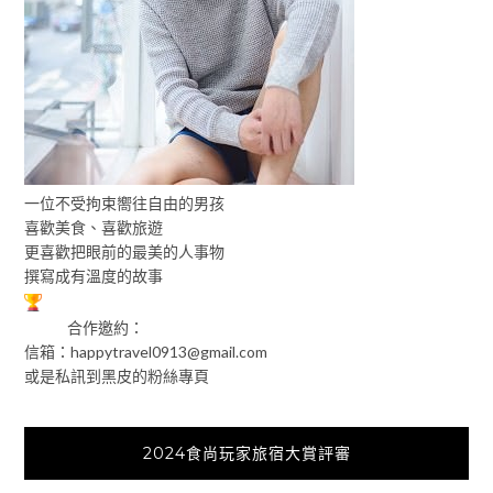
一位不受拘束嚮往自由的男孩
喜歡美食、喜歡旅遊
更喜歡把眼前的最美的人事物
撰寫成有溫度的故事
合作邀約：
信箱：
happytravel0913@gmail.com
或是私訊到黑皮的粉絲專頁
2024食尚玩家旅宿大賞評審