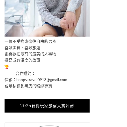
一位不受拘束嚮往自由的男孩
喜歡美食、喜歡旅遊
更喜歡把眼前的最美的人事物
撰寫成有溫度的故事
合作邀約：
信箱：
happytravel0913@gmail.com
或是私訊到黑皮的粉絲專頁
2024食尚玩家旅宿大賞評審