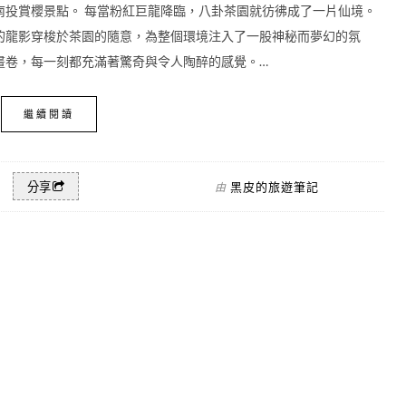
南投賞櫻景點。 每當粉紅巨龍降臨，八卦茶園就彷彿成了一片仙境。
的龍影穿梭於茶園的隨意，為整個環境注入了一股神秘而夢幻的氛
畫卷，每一刻都充滿著驚奇與令人陶醉的感覺。…
繼續閱讀
黑皮的旅遊筆記
分享
由