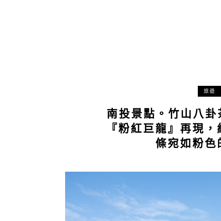
旅遊
南投景點。竹山八卦
『粉紅巨龍』再現，
條宛如粉色