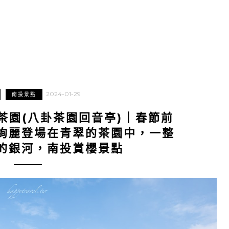
2024-01-29
南投景點
茶園(八卦茶園回音亭)｜春節前
絢麗登場在青翠的茶園中，一整
的銀河，南投賞櫻景點