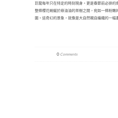
巨龍每年只在特定的時刻現身。更是春節前必排的
整條櫻花蜿蜒於綠油油的茶樹之間，宛如一條粉嫩
圍。這奇幻的景象，就像是大自然親自編織的一幅
0
Comments