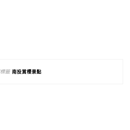
標籤
南投賞櫻景點