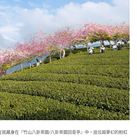
在就藏身在『竹山八卦茶園/八卦茶園回音亭』中。這位超夢幻的粉紅