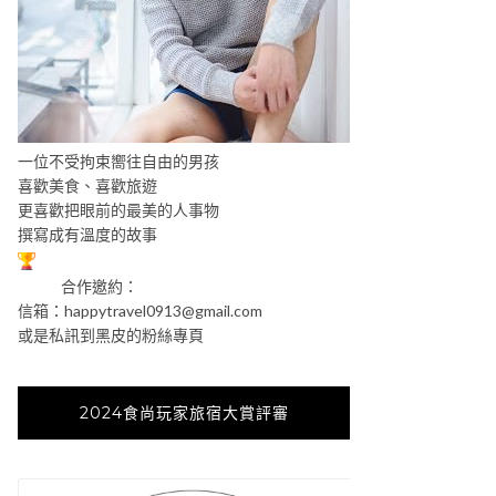
一位不受拘束嚮往自由的男孩
喜歡美食、喜歡旅遊
更喜歡把眼前的最美的人事物
撰寫成有溫度的故事
合作邀約：
信箱：
happytravel0913@gmail.com
或是私訊到黑皮的粉絲專頁
2024食尚玩家旅宿大賞評審