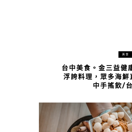
美食
台中美食。金三益健
浮誇料理，眾多海鮮
中手搖飲/