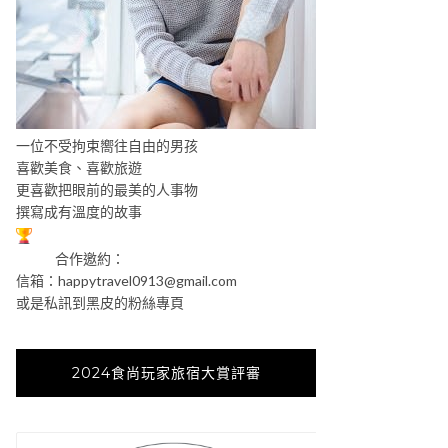
一位不受拘束嚮往自由的男孩
喜歡美食、喜歡旅遊
更喜歡把眼前的最美的人事物
撰寫成有溫度的故事
合作邀約：
信箱：
happytravel0913@gmail.com
或是私訊到黑皮的粉絲專頁
2024食尚玩家旅宿大賞評審