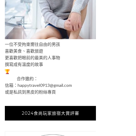
一位不受拘束嚮往自由的男孩
喜歡美食、喜歡旅遊
更喜歡把眼前的最美的人事物
撰寫成有溫度的故事
合作邀約：
信箱：
happytravel0913@gmail.com
或是私訊到黑皮的粉絲專頁
2024食尚玩家旅宿大賞評審