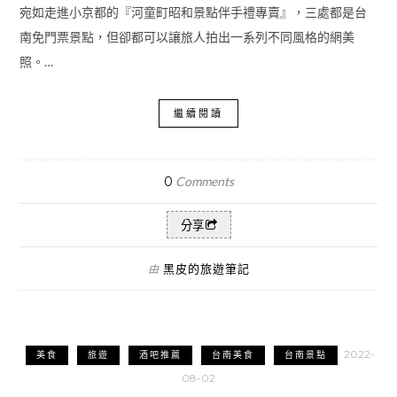
宛如走進小京都的『河童町昭和景點伴手禮專賣』，三處都是台
南免門票景點，但卻都可以讓旅人拍出一系列不同風格的網美
照。…
繼續閱讀
0
Comments
分享
黑皮的旅遊筆記
由
2022-
美食
旅遊
酒吧推薦
台南美食
台南景點
08-02