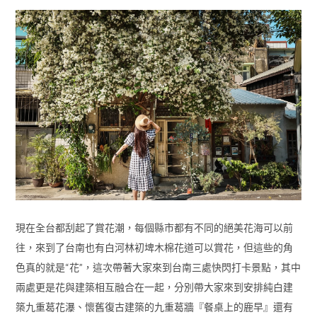
現在全台都刮起了賞花潮，每個縣市都有不同的絕美花海可以前
往，來到了台南也有白河林初埤木棉花道可以賞花，但這些的角
色真的就是“花”，這次帶著大家來到台南三處快閃打卡景點，其中
兩處更是花與建築相互融合在一起，分別帶大家來到安排純白建
築九重葛花瀑、懷舊復古建築的九重葛牆『餐桌上的鹿早』還有