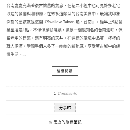
台南處處充滿著復古懷舊的氣息，在巷弄小徑中也可見許多老宅
改建的餐廳與咖啡廳，在眾多這類型的台南美食中，最讓我印象
深刻的應該就是這間『Swallow Tainan 嚥・台南』，從早上9點營
業至凌晨1點，不僅僅是咖啡廳，還是一間很知名的台南酒吧，保
留老宅的建築，還有明亮的天井，在這樣的環境中品著一杯杯的
職人調酒，瞬間整個人多了一絲絲的鬆弛感，享受著古城中的緩
慢生活。…
繼續閱讀
0
Comments
分享
黑皮的旅遊筆記
由