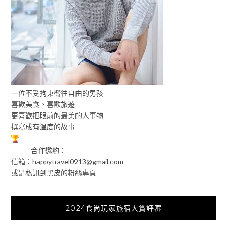
一位不受拘束嚮往自由的男孩
喜歡美食、喜歡旅遊
更喜歡把眼前的最美的人事物
撰寫成有溫度的故事
合作邀約：
信箱：
happytravel0913@gmail.com
或是私訊到黑皮的粉絲專頁
2024食尚玩家旅宿大賞評審