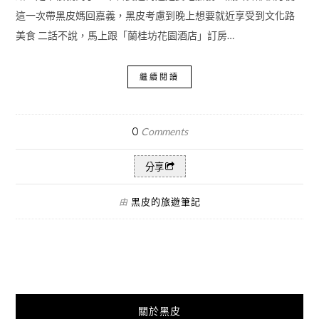
這一次帶黑皮媽回嘉義，黑皮考慮到晚上想要就近享受到文化路
美食 二話不說，馬上跟「蘭桂坊花園酒店」訂房…
繼續閱讀
0
Comments
分享
黑皮的旅遊筆記
由
關於黑皮