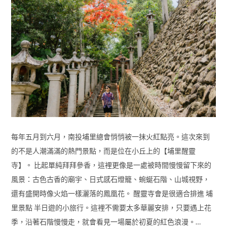
每年五月到六月，南投埔里總會悄悄被一抹火紅點亮。這次來到
的不是人潮滿滿的熱門景點，而是位在小丘上的【埔里醒靈
寺】。 比起單純拜拜參香，這裡更像是一處被時間慢慢留下來的
風景：古色古香的廟宇、日式感石燈籠、蜿蜒石階、山城視野，
還有盛開時像火焰一樣灑落的鳳凰花。 醒靈寺會是很適合排進 埔
里景點 半日遊的小旅行。這裡不需要太多華麗安排，只要遇上花
季，沿著石階慢慢走，就會看見一場屬於初夏的紅色浪漫。…