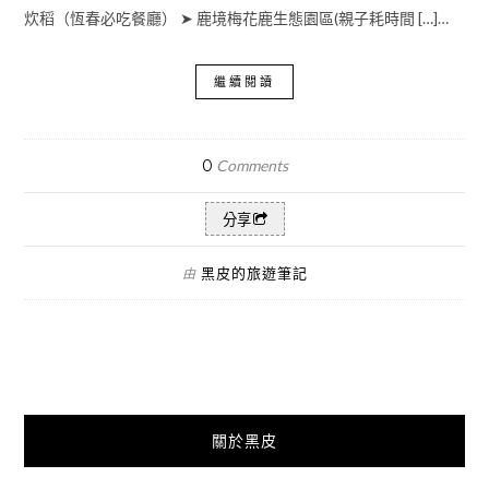
炊稻（恆春必吃餐廳） ➤ 鹿境梅花鹿生態園區(親子耗時間 […]…
繼續閱讀
0
Comments
分享
黑皮的旅遊筆記
由
關於黑皮