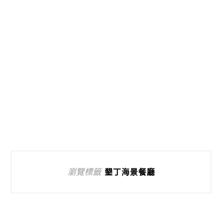
瀏覽標籤
墾丁海景餐廳