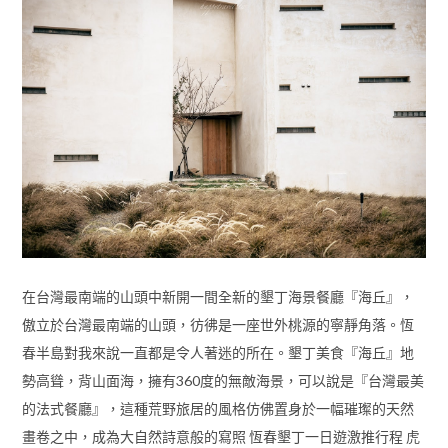
在台灣最南端的山頭中新開一間全新的墾丁海景餐廳『海丘』，
傲立於台灣最南端的山頭，彷彿是一座世外桃源的寧靜角落。恆
春半島對我來說一直都是令人著迷的所在。墾丁美食『海丘』地
勢高聳，背山面海，擁有360度的無敵海景，可以說是『台灣最美
的法式餐廳』，這種荒野旅居的風格仿佛置身於一幅璀璨的天然
畫卷之中，成為大自然詩意般的寫照 恆春墾丁一日遊激推行程 虎