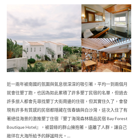
近一兩年被南國的氛圍與氣息很深深的吸引著，平均一到兩個月
就會往墾丁跑，也因為如此累積了許多墾丁民宿的名單，但過去
許多旅人都會先尋找墾丁大街周邊的住宿，但其實住久了，會發
現有許多有質感的民宿都隱藏在恆春鎮與白沙灣，這次入住了有
著絕佳海景的激推墾丁住宿『墾丁海灣森林精品民宿 Bay Forest
Boutique Hotel』，被碧綠的群山擁抱著，遠離了人群，讓自己
敞徉在大海所給予的靜謐時光。…