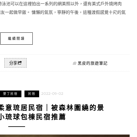
游泳池可以在這裡拍出一系列的網美照以外，還有美式戶外燒烤肉
朋友一起做早飯。 慵懶的氣氛，寧靜的午後，這種渡假感覺十尺的氣
繼續閱讀
黑皮的旅遊筆記
分享
由
2022-09-02
墾丁民宿
民宿
柔意琉居民宿｜被森林圍繞的景
小琉球包棟民宿推薦