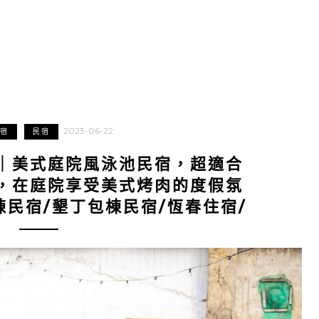
2023-06-22
宿
民宿
｜美式庭院風泳池民宿，超適合
，在庭院享受美式烤肉的度假氛
棟民宿/墾丁包棟民宿/恆春住宿/