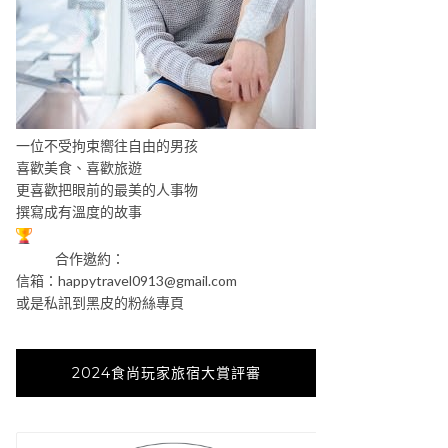
一位不受拘束嚮往自由的男孩
喜歡美食、喜歡旅遊
更喜歡把眼前的最美的人事物
撰寫成有溫度的故事
合作邀約：
信箱：
happytravel0913@gmail.com
或是私訊到黑皮的粉絲專頁
2024食尚玩家旅宿大賞評審