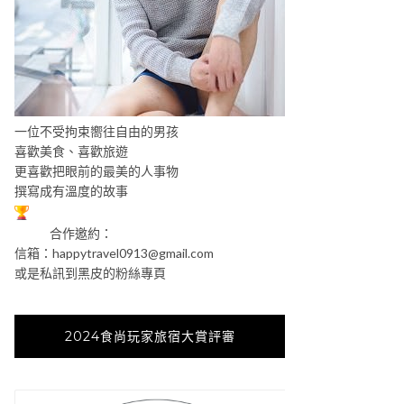
一位不受拘束嚮往自由的男孩
喜歡美食、喜歡旅遊
更喜歡把眼前的最美的人事物
撰寫成有溫度的故事
合作邀約：
信箱：
happytravel0913@gmail.com
或是私訊到黑皮的粉絲專頁
2024食尚玩家旅宿大賞評審