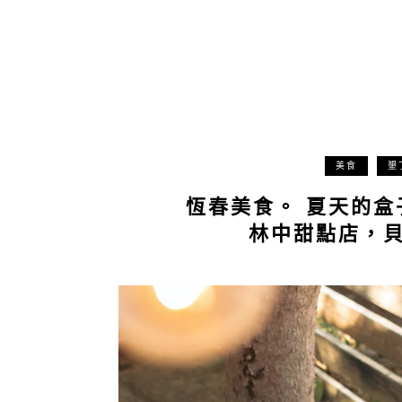
美食
墾
恆春美食。 夏天的盒子
林中甜點店，