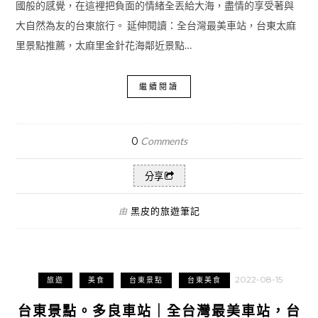
國般的感覺，在這裡把負面的情緒全丟給大海，盡情的享受著與
大自然為友的台東旅行。 延伸閱讀：全台灣最美車站，台東太麻
里景點推薦，太麻里金針花海鄰近景點…
繼續閱讀
0
Comments
分享
黑皮的旅遊筆記
由
2022-08-15
旅遊
美食
台東景點
台東美食
台東景點。多良車站｜全台灣最美車站，台