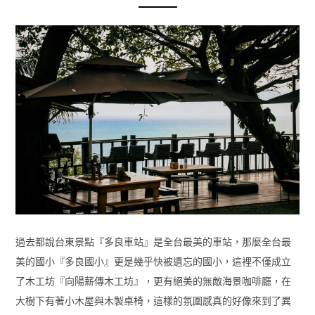
過去都說台東景點『多良車站』是全台最美的車站，那麼全台最
美的國小『多良國小』更是幾乎快被遺忘的國小，這裡不僅成立
了木工坊『向陽薪傳木工坊』，更有絕美的無敵海景咖啡廳，在
大樹下有著小木屋與木製桌椅，這樣的氛圍感真的好像來到了異