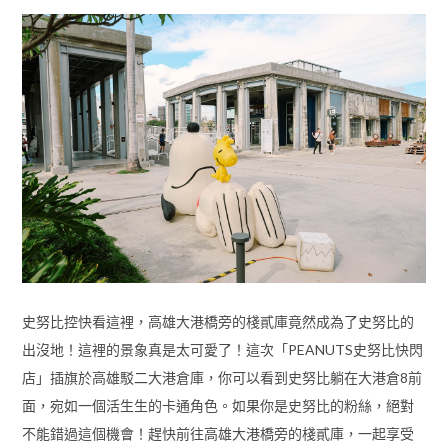
史努比控快看這裡，高雄大港橋旁的棧貳庫竟然成為了史努比的
出沒地！這裡的景象真是太可愛了！這次「PEANUTS史努比快閃
店」插旗於高雄駁二大港倉庫，你可以看到史努比躺在大港倉8前
面，宛如一個活生生的卡通角色。如果你是史努比的粉絲，絕對
不能錯過這個機會！趕快前往高雄大港橋旁的棧貳庫，一起享受