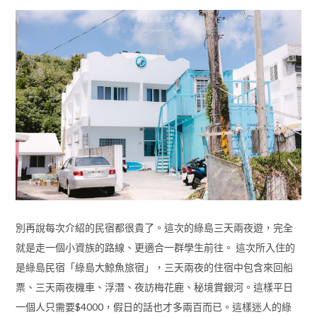
別再說每次介紹的民宿都很貴了。這次的綠島三天兩夜遊，完全
就是走一個小資族的路線、更適合一群學生前往。 這次所入住的
是綠島民宿「綠島大鯨魚旅宿」，三天兩夜的住宿中包含來回船
票、三天兩夜機車、浮潛、夜訪梅花鹿、秘境賞銀河。這樣平日
一個人只需要$4000，假日的話也才多兩百而已。這樣迷人的綠