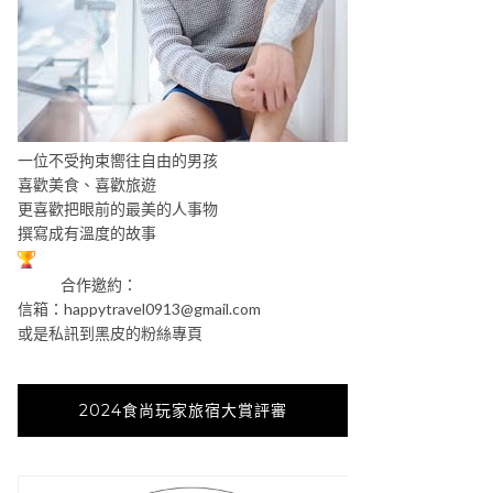
一位不受拘束嚮往自由的男孩
喜歡美食、喜歡旅遊
更喜歡把眼前的最美的人事物
撰寫成有溫度的故事
合作邀約：
信箱：
happytravel0913@gmail.com
或是私訊到黑皮的粉絲專頁
2024食尚玩家旅宿大賞評審