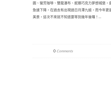
園、蠻荒咖啡、雙龍瀑布、妮娜巧克力夢想城堡，
急速下降，在過去有出現過日月潭九蛙，而今年更
美景，這次不來就不知道要等到幾年後囉！…
0
Comments