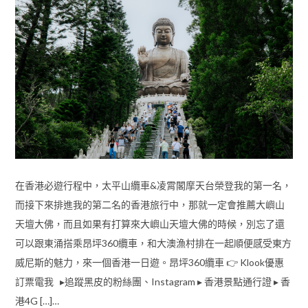
在香港必遊行程中，太平山纜車&凌霄閣摩天台榮登我的第一名，
而接下來排進我的第二名的香港旅行中，那就一定會推薦大嶼山
天壇大佛，而且如果有打算來大嶼山天壇大佛的時候，別忘了還
可以跟東涌搭乘昂坪360纜車，和大澳漁村排在一起順便感受東方
威尼斯的魅力，來一個香港一日遊。昂坪360纜車 👉 Klook優惠
訂票電我 ▸追蹤黑皮的粉絲團、Instagram ▸ 香港景點通行證 ▸ 香
港4G […]…