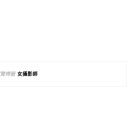
覽標籤
女攝影師