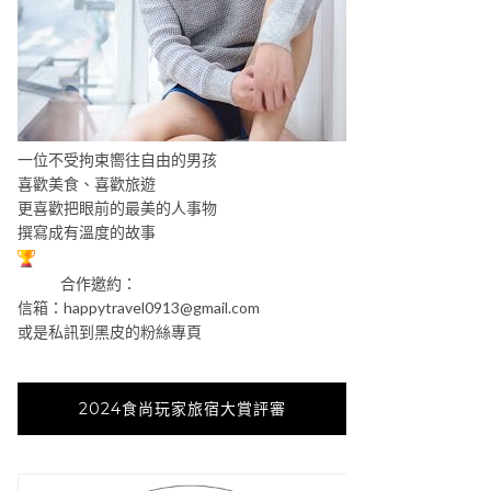
一位不受拘束嚮往自由的男孩
喜歡美食、喜歡旅遊
更喜歡把眼前的最美的人事物
撰寫成有溫度的故事
合作邀約：
信箱：
happytravel0913@gmail.com
或是私訊到黑皮的粉絲專頁
2024食尚玩家旅宿大賞評審