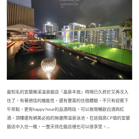
最知名的宜蘭礁溪溫泉飯店『晶泉丰旅』時隔已久終於又再次入
住了，有著絕佳的機能性，還有豐富的住宿體驗，不只有迎賓下
午茶點，更有happy hour的品酒時段，可以無限暢飲白酒與紅
酒，頂樓還有網美必拍的無邊際溫泉泳池，在這個高CP值的宜蘭
飯店中入住一晚，一整天待在飯店裡也可以很享受。…