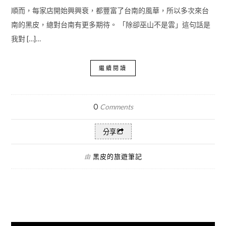
順而，每家店開始興興衰，都豐富了台南的風華，所以多次來台
南的黑皮，總對台南有更多期待。 「除卻巫山不是雲」這句話是
我對 […]…
繼續閱讀
0
Comments
分享
黑皮的旅遊筆記
由