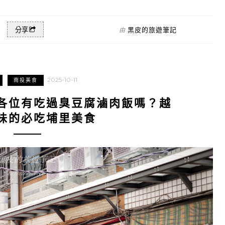
黑皮的旅遊筆記
分享
由
2025-10-11
南投美食
各位有吃過臭豆腐滷肉飯嗎？越
味的必吃埔里美食