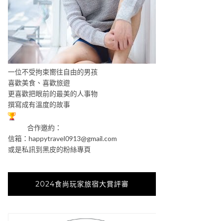
一位不受拘束嚮往自由的男孩
喜歡美食、喜歡旅遊
更喜歡把眼前的最美的人事物
撰寫成有溫度的故事
合作邀約：
信箱：
happytravel0913@gmail.com
或是私訊到黑皮的粉絲專頁
2024食尚玩家旅宿大賞評審