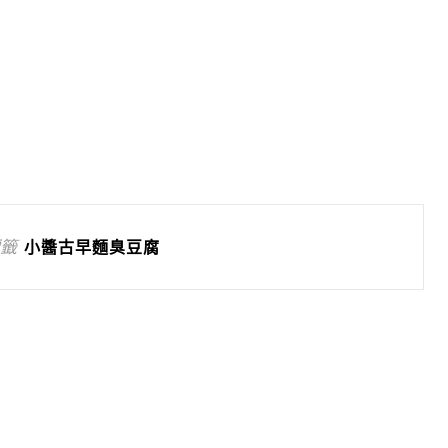
籤
小醬古早麵臭豆腐