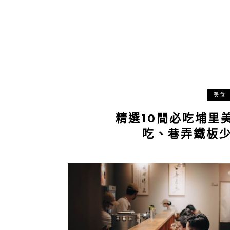
美食
精選10間必吃埔里
吃、巷弄鐵板