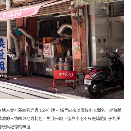
在地人會推薦給觀光客吃的料理。 埔里向來以傳統小吃聞名，從熱騰
濃濃的人情味與地方特色。對我來說，這些小吃不只是填飽肚子的美
傳統與記憶的味道。…