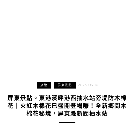
2023-03-10
旅遊
屏東景點
屏東景點。東港溪畔港西抽水站旁堤防木棉
花｜火紅木棉花已盛開登場囉！全新鄉間木
棉花秘境，屏東縣新園抽水站