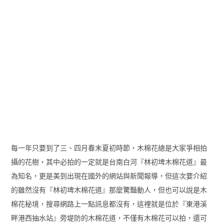
每一年只要到了三、四月春末夏初時節，木棉花總是大家爭相拍
攝的花樹，其中必拍的一定就是台南白河『林初埤木棉花道』最
為知名，更是美到出現在國外的網站與新聞報導，但這次要介紹
的雖然沒有『林初埤木棉花道』那麼驚豔動人，但也可以說是木
棉花秘境，搜尋網路上一點訊息都沒有，這裡就是位於『東港溪
畔港西抽水站』旁堤防的木棉花道，不僅有木棉花可以拍，還可