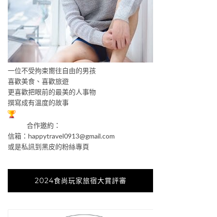
一位不受拘束嚮往自由的男孩
喜歡美食、喜歡旅遊
更喜歡把眼前的最美的人事物
撰寫成有溫度的故事
合作邀約：
信箱：
happytravel0913@gmail.com
或是私訊到黑皮的粉絲專頁
2024食尚玩家旅宿大賞評審