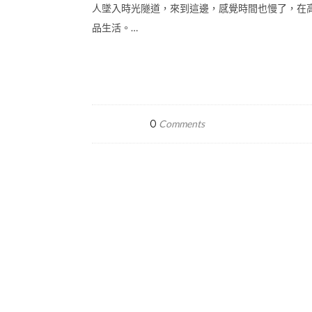
人墜入時光隧道，來到這邊，感覺時間也慢了，在
品生活。…
0
Comments