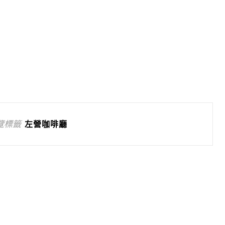
覽標籤
左營咖啡廳