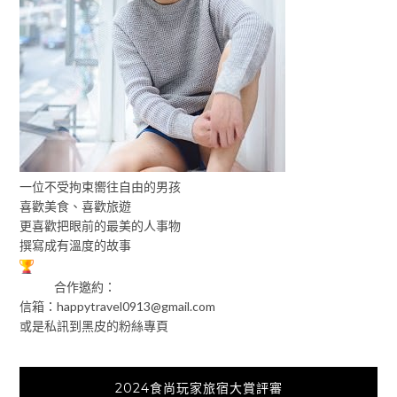
一位不受拘束嚮往自由的男孩
喜歡美食、喜歡旅遊
更喜歡把眼前的最美的人事物
撰寫成有溫度的故事
合作邀約：
信箱：
happytravel0913@gmail.com
或是私訊到黑皮的粉絲專頁
2024食尚玩家旅宿大賞評審