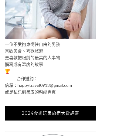
一位不受拘束嚮往自由的男孩
喜歡美食、喜歡旅遊
更喜歡把眼前的最美的人事物
撰寫成有溫度的故事
合作邀約：
信箱：
happytravel0913@gmail.com
或是私訊到黑皮的粉絲專頁
2024食尚玩家旅宿大賞評審