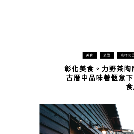
美食
旅遊
寵物友
彰化美食。力野茶陶
古厝中品味著愜意下
食