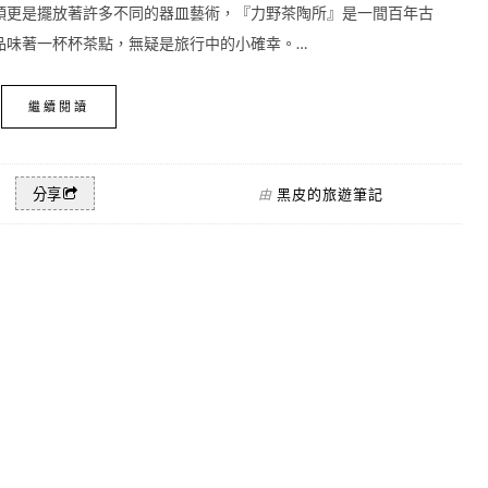
頭更是擺放著許多不同的器皿藝術，『力野茶陶所』是一間百年古
品味著一杯杯茶點，無疑是旅行中的小確幸。…
繼續閱讀
黑皮的旅遊筆記
分享
由