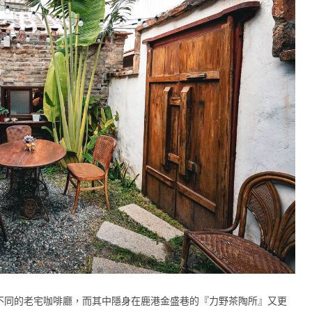
不同的老宅咖啡廳，而其中隱身在鹿港金盛巷的『力野茶陶所』又更