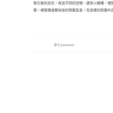
吸引我的目光，有這不同的空間，還有小閣樓，裡
厝，裡頭瀰漫著徐徐的懷舊氣息，在這樣的氛圍中
0
Comments