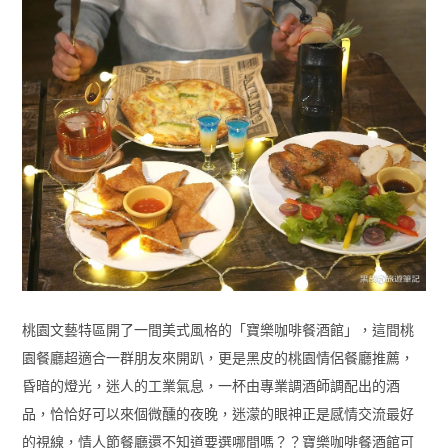
桃園文藝特區開了一間美式風格的「寶樂咖啡餐酒館」，這間桃
園餐廳超適合一群朋友來開趴，更是黑皮的桃園情侶餐廳推薦，
昏暗的燈光，迷人的工業氣息，一杯由專業調酒師調配出的酒
品，恰恰好可以來個微醺的夜晚，迷濛的眼神正是感情交流最好
的視線，情人節餐廳還不知道要選哪間嗎？？寶樂咖啡餐酒館可