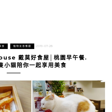
2019-07-28
美食
寵物友善餐廳
ouse 戴莫好食屋│桃園早午餐.
隻小貓陪你一起享用美食