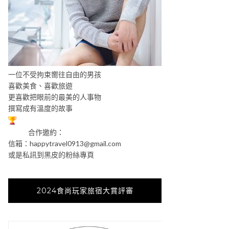
一位不受拘束嚮往自由的男孩
喜歡美食、喜歡旅遊
更喜歡把眼前的最美的人事物
撰寫成有溫度的故事
合作邀約：
信箱：
happytravel0913@gmail.com
或是私訊到黑皮的粉絲專頁
2024食尚玩家旅宿大賞評審