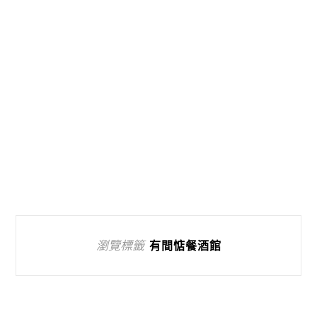
瀏覽標籤
有間惦餐酒館