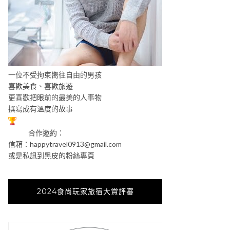
一位不受拘束嚮往自由的男孩
喜歡美食、喜歡旅遊
更喜歡把眼前的最美的人事物
撰寫成有溫度的故事
合作邀約：
信箱：
happytravel0913@gmail.com
或是私訊到黑皮的粉絲專頁
2024食尚玩家旅宿大賞評審