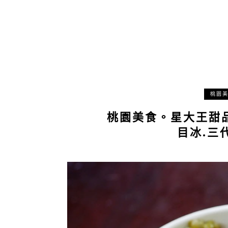
桃園
桃園美食。星大王甜
目冰.三