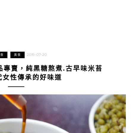
2019-07-20
美食
美食
品專賣，純黑糖熬煮.古早味米苔
代女性傳承的好味道