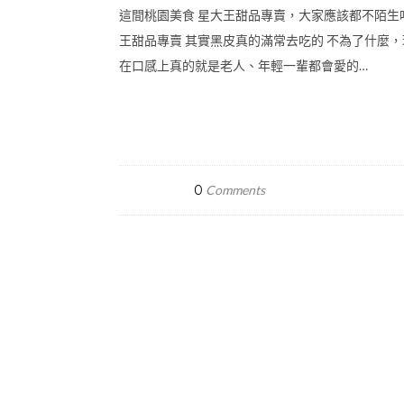
這間桃園美食 星大王甜品專賣，大家應該都不陌生
王甜品專賣 其實黑皮真的滿常去吃的 不為了什麼
在口感上真的就是老人、年輕一輩都會愛的…
0
Comments