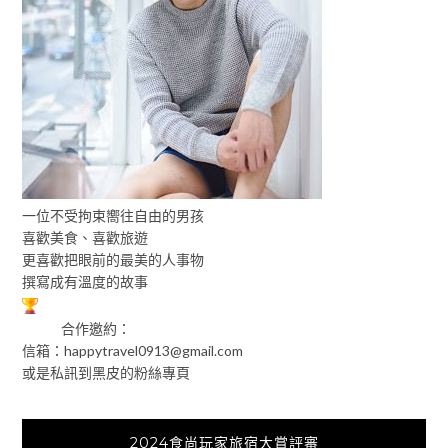
一位不受拘束嚮往自由的男孩
喜歡美食、喜歡旅遊
更喜歡把眼前的最美的人事物
撰寫成有溫度的故事
合作邀約：
信箱：
happytravel0913@gmail.com
或是私訊到黑皮的粉絲專頁
2024食尚玩家旅宿大賞評審