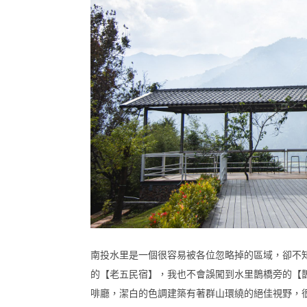
南投水里是一個很容易被各位忽略掉的區域，卻不
的【老五民宿】，我也不會誤闖到水里鵲橋旁的【
啡廳，潔白的色調建築有著群山環繞的絕佳視野，