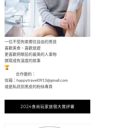
一位不受拘束嚮往自由的男孩
喜歡美食、喜歡旅遊
更喜歡把眼前的最美的人事物
撰寫成有溫度的故事
合作邀約：
信箱：
happytravel0913@gmail.com
或是私訊到黑皮的粉絲專頁
2024食尚玩家旅宿大賞評審