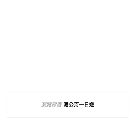
瀏覽標籤
湄公河一日遊