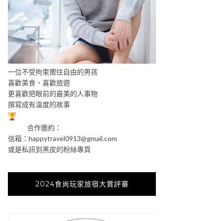
一位不受拘束嚮往自由的男孩
喜歡美食、喜歡旅遊
更喜歡把眼前的最美的人事物
撰寫成有溫度的故事
合作邀約：
信箱：
happytravel0913@gmail.com
或是私訊到黑皮的粉絲專頁
2024食尚玩家旅宿大賞評審