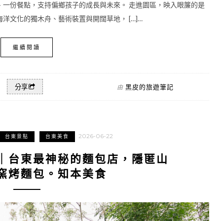
、一份餐點，支持偏鄉孩子的成長與未來。 走進園區，映入眼簾的是
文化的獨木舟、藝術裝置與開闊草地， […]…
繼續閱讀
黑皮的旅遊筆記
分享
由
2026-06-22
台東景點
台東美食
｜台東最神秘的麵包店，隱匿山
窯烤麵包。知本美食