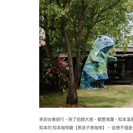
來到台東旅行，除了伯朗大道、都歷海灘、知本溫
知本的 知本咖啡廳【黑孩子黑咖啡】。 這裡不僅