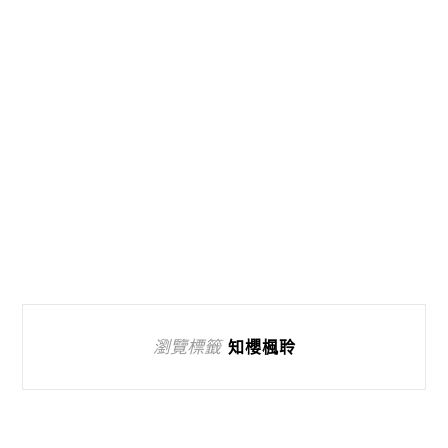
瀏覽標籤
知櫻楓聆