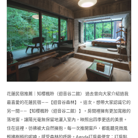
花蓮民宿推薦｜知櫻楓聆（迴音谷二館） 過去曾向大家介紹過我
最喜愛的花蓮民宿——【迴音谷森林】。這次，想帶大家認識它的
另一間——【知櫻楓聆（迴音谷二館）】。房間裡擁有更加寬敞的
落地窗，讓陽光毫無保留地灑入室內，映照出四季更迭的美景。
住在這裡，彷彿被大自然擁抱，每一次推開窗戶，都能聽見微風
輕拂樹梢的呢喃，感受森林的呼吸。Agoda訂房最便宜：訂房點