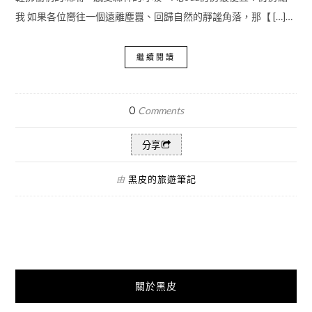
我 如果各位嚮往一個遠離塵囂、回歸自然的靜謐角落，那【 […]…
繼續閱讀
0
Comments
分享
黑皮的旅遊筆記
由
關於黑皮