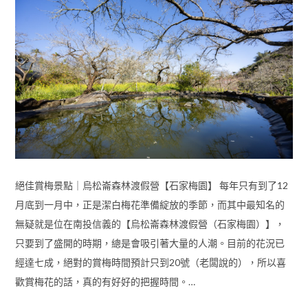
絕佳賞梅景點｜烏松崙森林渡假營【石家梅園】 每年只有到了12
月底到一月中，正是潔白梅花準備綻放的季節，而其中最知名的
無疑就是位在南投信義的【烏松崙森林渡假營（石家梅園）】，
只要到了盛開的時期，總是會吸引著大量的人潮。目前的花況已
經達七成，絕對的賞梅時間預計只到20號（老闆說的），所以喜
歡賞梅花的話，真的有好好的把握時間。…