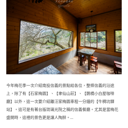
今年梅花季一次介紹南投信義的景點給各位，整條信義的沿途
上，除了有【石家梅園】、【聿仙山莊】、【鵲橋小白屋咖啡
廳】以外，這一次要介紹離汪家梅園車程一分鐘的【牛稠坑驛
站】。這可是有著台版琉璃光院之稱的信義餐廳。尤其是當梅花
盛開時，這裡的景色更是讓人陶醉。…