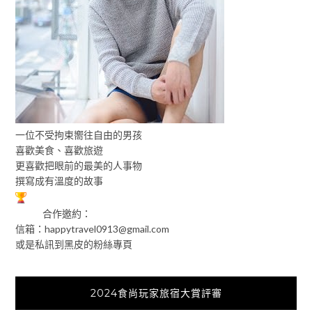
一位不受拘束嚮往自由的男孩
喜歡美食、喜歡旅遊
更喜歡把眼前的最美的人事物
撰寫成有溫度的故事
合作邀約：
信箱：
happytravel0913@gmail.com
或是私訊到黑皮的粉絲專頁
2024食尚玩家旅宿大賞評審