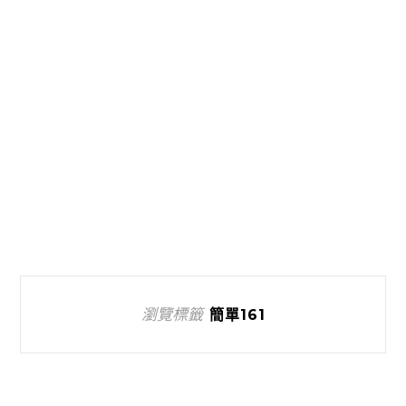
瀏覽標籤
簡單161