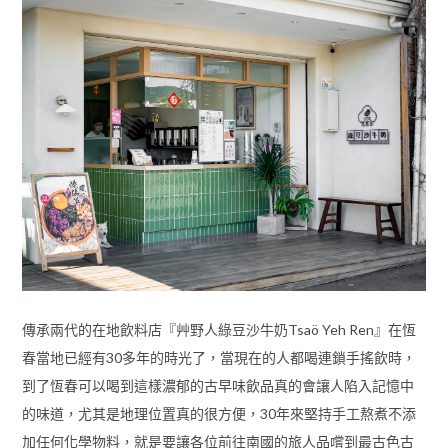
傳承兩代的在地飲料店『艸野人綠豆沙牛奶Tsaö Yeh Ren』在恆
春當地已經有30多年的時光了，當現在的人都喝連鎖手搖飲時，
到了恆春可以喝到這樣濃郁的古早味飲品真的會讓人陷入記憶中
的味道，尤其是地理位置真的很方便，30年來堅持手工熬煮不添
加任何化學物料，就是要讓各位前往南國的旅人品嚐到最古色古