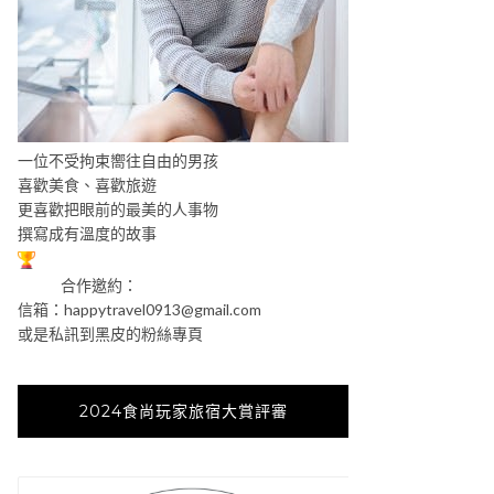
一位不受拘束嚮往自由的男孩
喜歡美食、喜歡旅遊
更喜歡把眼前的最美的人事物
撰寫成有溫度的故事
合作邀約：
信箱：
happytravel0913@gmail.com
或是私訊到黑皮的粉絲專頁
2024食尚玩家旅宿大賞評審