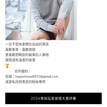
一位不受拘束嚮往自由的男孩
喜歡美食、喜歡旅遊
更喜歡把眼前的最美的人事物
撰寫成有溫度的故事
合作邀約：
信箱：
happytravel0913@gmail.com
或是私訊到黑皮的粉絲專頁
2024食尚玩家旅宿大賞評審