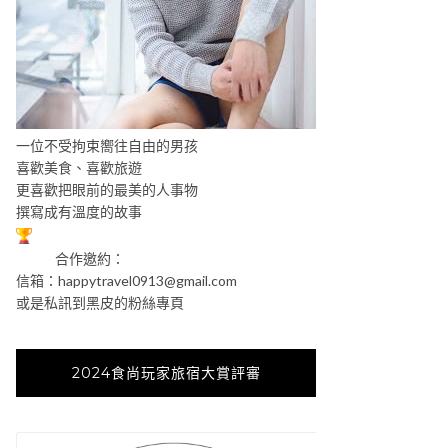
一位不受拘束嚮往自由的男孩
喜歡美食、喜歡旅遊
更喜歡把眼前的最美的人事物
撰寫成有溫度的故事
合作邀約：
信箱：
happytravel0913@gmail.com
或是私訊到黑皮的粉絲專頁
2024食尚玩家旅宿大賞評審