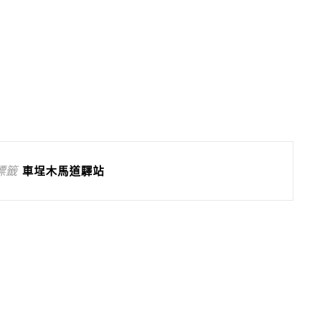
標籤
車埕木馬道驛站