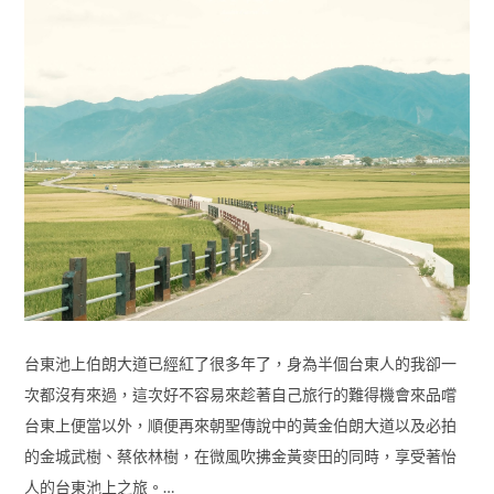
台東池上伯朗大道已經紅了很多年了，身為半個台東人的我卻一
次都沒有來過，這次好不容易來趁著自己旅行的難得機會來品嚐
台東上便當以外，順便再來朝聖傳說中的黃金伯朗大道以及必拍
的金城武樹、蔡依林樹，在微風吹拂金黃麥田的同時，享受著怡
人的台東池上之旅。…