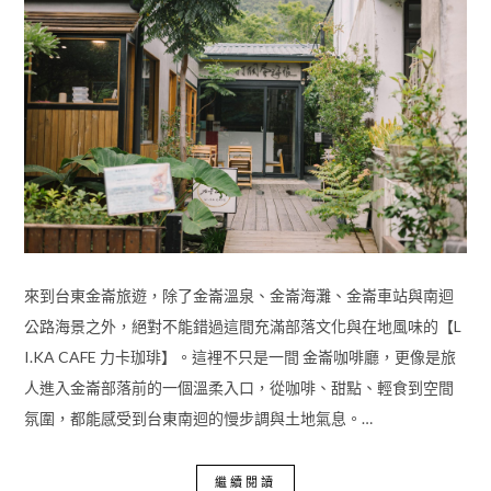
來到台東金崙旅遊，除了金崙溫泉、金崙海灘、金崙車站與南迴
公路海景之外，絕對不能錯過這間充滿部落文化與在地風味的【L
I.KA CAFE 力卡珈琲】。這裡不只是一間 金崙咖啡廳，更像是旅
人進入金崙部落前的一個溫柔入口，從咖啡、甜點、輕食到空間
氛圍，都能感受到台東南迴的慢步調與土地氣息。…
繼續閱讀