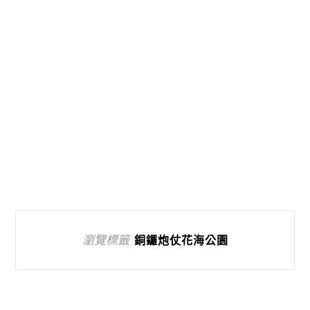
瀏覽標籤
銅鑼炮仗花海公園