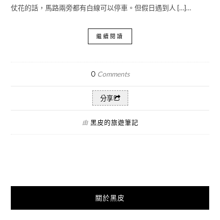
仗花的話，馬路兩旁都有白線可以停車。但假日遇到人 […]…
繼續閱讀
0
Comments
分享
黑皮的旅遊筆記
由
關於黑皮