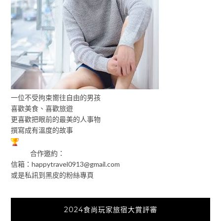
一位不受拘束嚮往自由的男孩
喜歡美食、喜歡旅遊
更喜歡把眼前的最美的人事物
撰寫成有溫度的故事
合作邀約：
信箱：
happytravel0913@gmail.com
或是私訊到黑皮的粉絲專頁
2024食尚玩家旅宿大賞評審